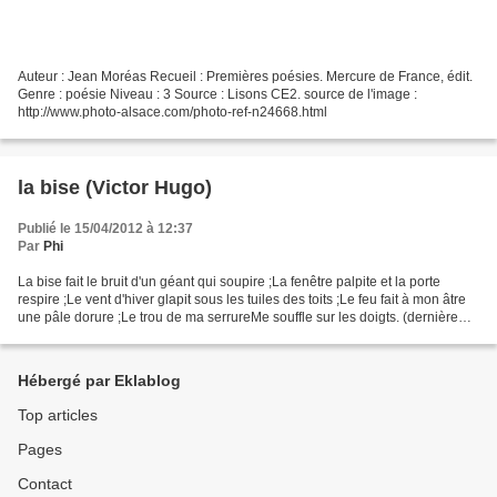
Auteur : Jean Moréas Recueil : Premières poésies. Mercure de France, édit.
Genre : poésie Niveau : 3 Source : Lisons CE2. source de l'image :
http://www.photo-alsace.com/photo-ref-n24668.html
la bise (Victor Hugo)
Publié le 15/04/2012 à 12:37
Par
Phi
La bise fait le bruit d'un géant qui soupire ;La fenêtre palpite et la porte
respire ;Le vent d'hiver glapit sous les tuiles des toits ;Le feu fait à mon âtre
une pâle dorure ;Le trou de ma serrureMe souffle sur les doigts. (dernière
gerbe)
Hébergé par Eklablog
Top articles
Pages
Contact