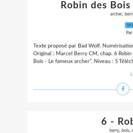
Robin des Bois
,
archer
berr
04.
Par
Texte proposé par Bad Wolf. Numérisatio
Original : Marcel Berry CM, chap. 6 Robin d
Bois - Le fameux archer". Niveau : 5 Téléc
L
6 - Ro
,
,
berry
bois