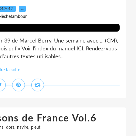
04.2012
…
Nèchetambour
sur 39 de Marcel Berry, Une semaine avec ... (CM),
ois.pdf » Voir l'index du manuel ICI. Rendez-vous
'autres textes utilisables...
ire la suite
ons de France Vol.6
,
,
,
ns
dors
navire
pleut