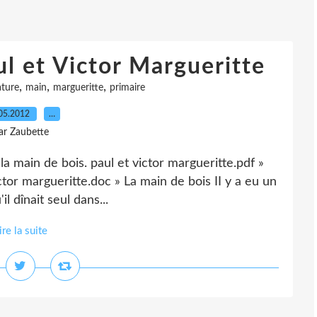
ul et Victor Margueritte
,
,
,
ature
main
margueritte
primaire
05.2012
…
ar Zaubette
a main de bois. paul et victor margueritte.pdf »
ictor margueritte.doc » La main de bois II y a eu un
l dînait seul dans...
ire la suite