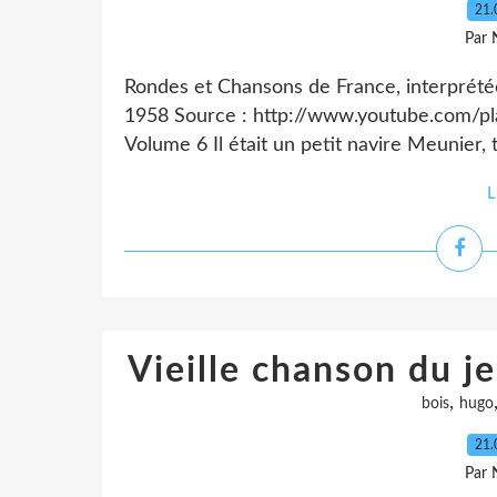
21.
Par 
Rondes et Chansons de France, interprété
1958 Source : http://www.youtube.com/p
Volume 6 Il était un petit navire Meunier
L
Vieille chanson du j
,
bois
hugo
21.
Par 