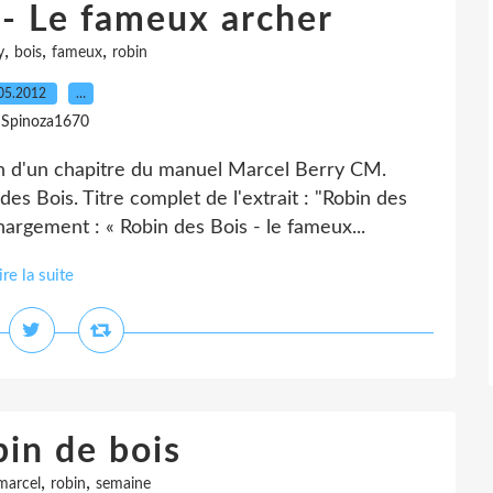
 - Le fameux archer
,
,
,
y
bois
fameux
robin
05.2012
…
 Spinoza1670
n d'un chapitre du manuel Marcel Berry CM.
es Bois. Titre complet de l'extrait : "Robin des
hargement : « Robin des Bois - le fameux...
ire la suite
bin de bois
,
,
marcel
robin
semaine