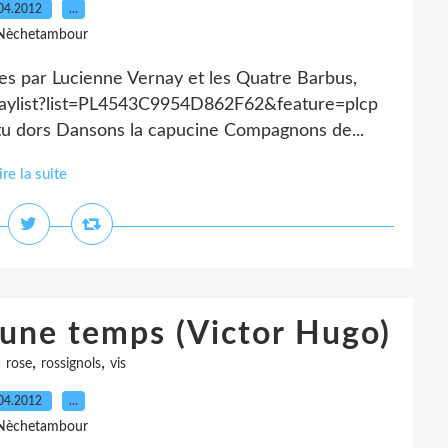
04.2012
…
Nèchetambour
es par Lucienne Vernay et les Quatre Barbus,
laylist?list=PL4543C9954D862F62&feature=plcp
, tu dors Dansons la capucine Compagnons de...
ire la suite
eune temps (Victor Hugo)
,
,
,
rose
rossignols
vis
04.2012
…
Nèchetambour