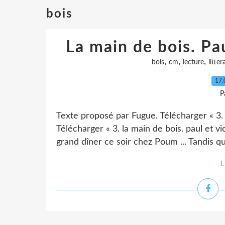
bois
La main de bois. Pa
,
,
,
bois
cm
lecture
litter
17.
P
Texte proposé par Fugue. Télécharger « 3. l
Télécharger « 3. la main de bois. paul et v
grand dîner ce soir chez Poum ... Tandis qu'i
L