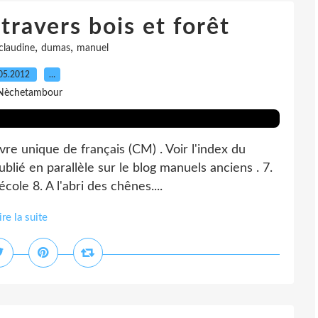
ravers bois et forêt
,
,
claudine
dumas
manuel
05.2012
…
Nèchetambour
vre unique de français (CM) . Voir l'index du
blié en parallèle sur le blog manuels anciens . 7.
cole 8. A l'abri des chênes....
ire la suite