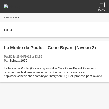
MENU
Accueil
» cou
cou
La Moitié de Poulet - Cone Bryant (Niveau 2)
Publié le 15/04/2012 à 13:56
Par
Spinoza1670
La Moitié de Poulet (Conte anglais) Miss Sara Cone Bryant, Comment
raconter des histoires à nos enfants Source du texte sur le net :
http://feeclochette.chez.com/bryant.htm(merci !!!) Lien proposé par Sowandi
(Merci) Télécharger « la moitie de poulet.pdf...