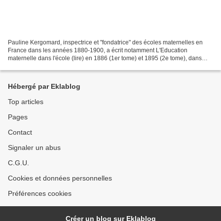
Pauline Kergomard, inspectrice et "fondatrice" des écoles maternelles en
France dans les années 1880-1900, a écrit notamment L'Education
maternelle dans l'école (lire) en 1886 (1er tome) et 1895 (2e tome), dans
laquelle elle expose sa conception novatrice...
Hébergé par Eklablog
Top articles
Pages
Contact
Signaler un abus
C.G.U.
Cookies et données personnelles
Préférences cookies
Créer un blog sur Eklablog