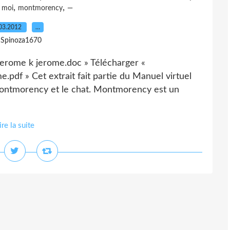
,
,
,
moi
montmorency
—
03.2012
…
 Spinoza1670
jerome k jerome.doc » Télécharger «
pdf » Cet extrait fait partie du Manuel virtuel
Montmorency et le chat. Montmorency est un
ire la suite