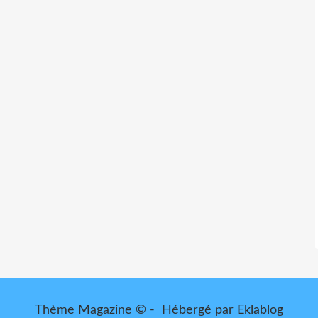
Thème Magazine © - Hébergé par
Eklablog