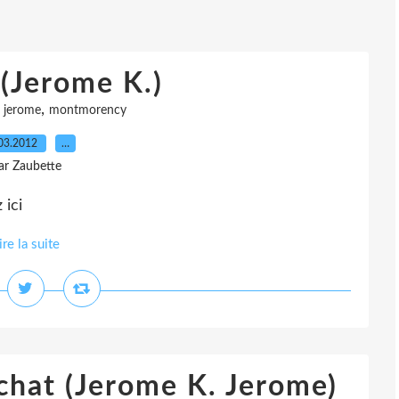
(Jerome K.)
,
,
jerome
montmorency
03.2012
…
ar Zaubette
 ici
ire la suite
chat (Jerome K. Jerome)