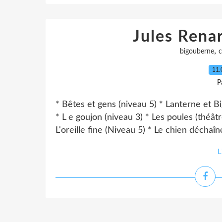
Jules Rena
,
bigouberne
c
11.
P
* Bêtes et gens (niveau 5) * Lanterne et B
* L e goujon (niveau 3) * Les poules (théâ
L'oreille fine (Niveau 5) * Le chien déchaîn
L