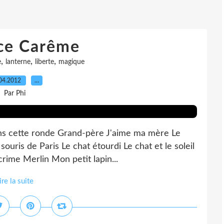
ce Carême
,
,
,
e
lanterne
liberte
magique
04.2012
…
Par Phi
ns cette ronde Grand-père J'aime ma mère Le
ouris de Paris Le chat étourdi Le chat et le soleil
 crime Merlin Mon petit lapin...
ire la suite