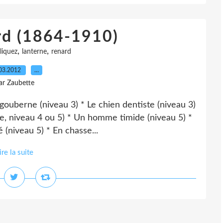
rd (1864-1910)
,
,
liquez
lanterne
renard
03.2012
…
ar Zaubette
igouberne (niveau 3) * Le chien dentiste (niveau 3)
tre, niveau 4 ou 5) * Un homme timide (niveau 5) *
é (niveau 5) * En chasse...
ire la suite