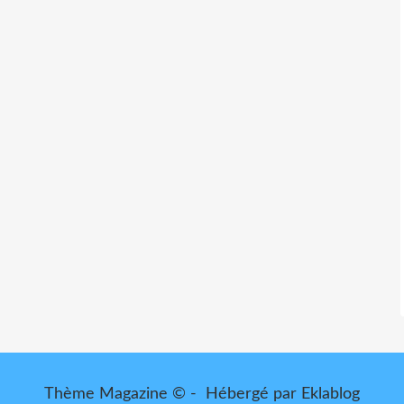
Thème Magazine © - Hébergé par
Eklablog