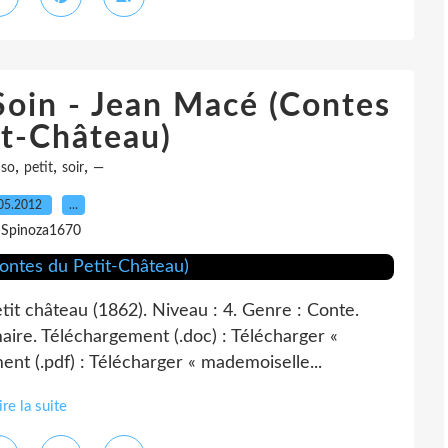
oin - Jean Macé (Contes
it-Château)
,
,
,
so
petit
soir
—
05.2012
…
 Spinoza1670
it château (1862). Niveau : 4. Genre : Conte.
ire. Téléchargement (.doc) : Télécharger «
nt (.pdf) : Télécharger « mademoiselle...
ire la suite