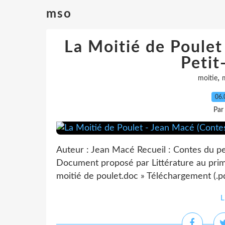
mso
La Moitié de Poulet
Petit
,
moitie
06.
Par
Auteur : Jean Macé Recueil : Contes du pet
Document proposé par Littérature au prima
moitié de poulet.doc » Téléchargement (.pdf
L