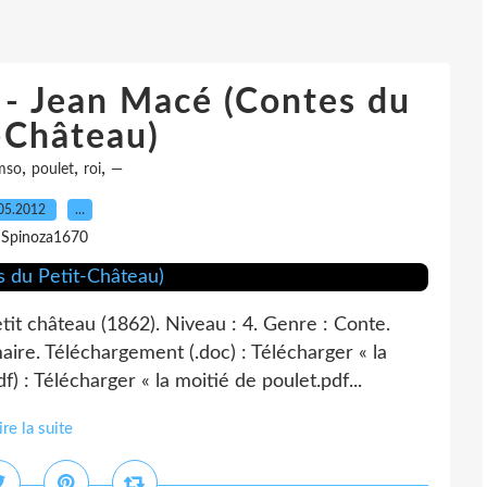
 - Jean Macé (Contes du
-Château)
,
,
,
mso
poulet
roi
—
05.2012
…
 Spinoza1670
it château (1862). Niveau : 4. Genre : Conte.
ire. Téléchargement (.doc) : Télécharger « la
) : Télécharger « la moitié de poulet.pdf...
ire la suite