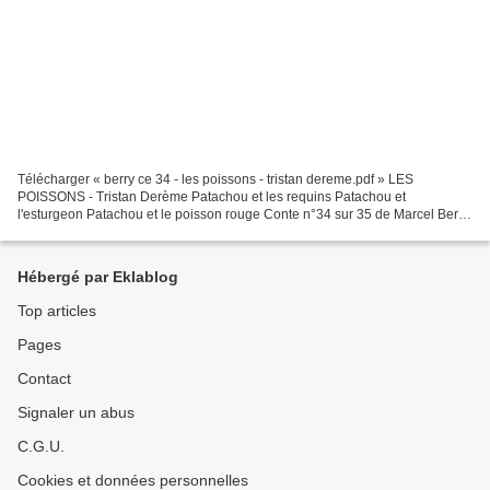
Télécharger « berry ce 34 - les poissons - tristan dereme.pdf » LES
POISSONS - Tristan Derème Patachou et les requins Patachou et
l'esturgeon Patachou et le poisson rouge Conte n°34 sur 35 de Marcel Berry,
Une semaine avec... CE Hachette, rééd. 1965.
Hébergé par Eklablog
Top articles
Pages
Contact
Signaler un abus
C.G.U.
Cookies et données personnelles