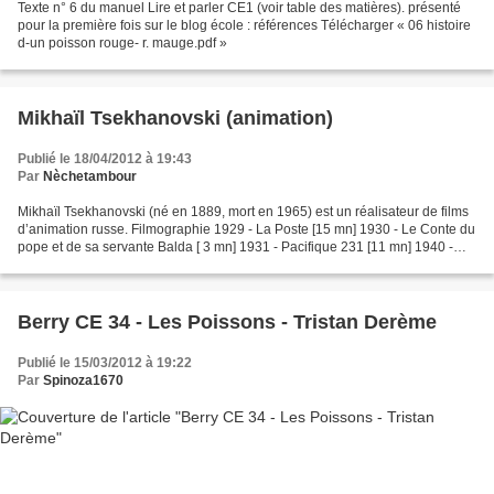
Texte n° 6 du manuel Lire et parler CE1 (voir table des matières). présenté
pour la première fois sur le blog école : références Télécharger « 06 histoire
d-un poisson rouge- r. mauge.pdf »
Mikhaïl Tsekhanovski (animation)
Publié le 18/04/2012 à 19:43
Par
Nèchetambour
Mikhaïl Tsekhanovski (né en 1889, mort en 1965) est un réalisateur de films
d’animation russe. Filmographie 1929 - La Poste [15 mn] 1930 - Le Conte du
pope et de sa servante Balda [ 3 mn] 1931 - Pacifique 231 [11 mn] 1940 -
Conte de la petite souris stupide...
Berry CE 34 - Les Poissons - Tristan Derème
Publié le 15/03/2012 à 19:22
Par
Spinoza1670