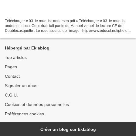
Télécharger « 03. le rouet hc andersen.pdf » Télécharger « 03. le rouet hc
andersen.doc » Cet extrait fait partie du Manuel virtuel de lecture CE de
Doublecasquette . Le rouet source de l'image : http://www.educol.net/photo-
le-rouet-i12852.html 1. Jeanne...
Hébergé par Eklablog
Top articles
Pages
Contact
Signaler un abus
C.G.U.
Cookies et données personnelles
Préférences cookies
Créer un blog sur Eklablog