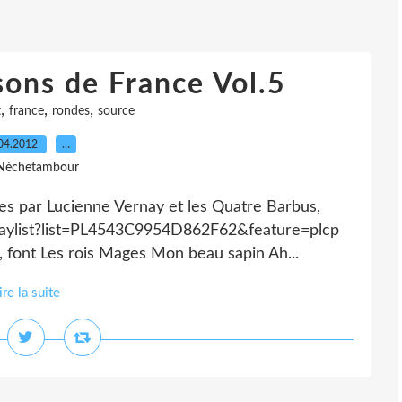
ons de France Vol.5
,
,
,
t
france
rondes
source
04.2012
…
Nèchetambour
es par Lucienne Vernay et les Quatre Barbus,
laylist?list=PL4543C9954D862F62&feature=plcp
t, font Les rois Mages Mon beau sapin Ah...
ire la suite