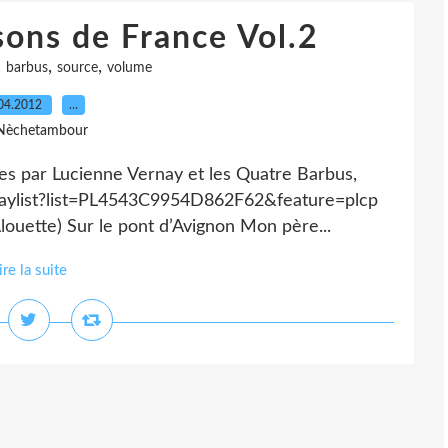
ons de France Vol.2
,
,
,
barbus
source
volume
04.2012
…
Nèchetambour
es par Lucienne Vernay et les Quatre Barbus,
laylist?list=PL4543C9954D862F62&feature=plcp
Alouette) Sur le pont d’Avignon Mon père...
ire la suite