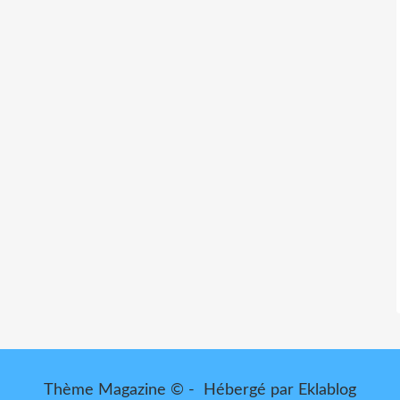
Thème Magazine © - Hébergé par
Eklablog