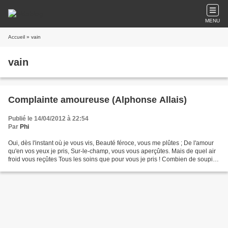
MENU
Accueil
» vain
vain
Complainte amoureuse (Alphonse Allais)
Publié le 14/04/2012 à 22:54
Par
Phi
Oui, dès l'instant où je vous vis, Beauté féroce, vous me plûtes ; De l'amour
qu'en vos yeux je pris, Sur-le-champ, vous vous aperçûtes. Mais de quel air
froid vous reçûtes Tous les soins que pour vous je pris ! Combien de soupirs
je rendis ? De quelle...