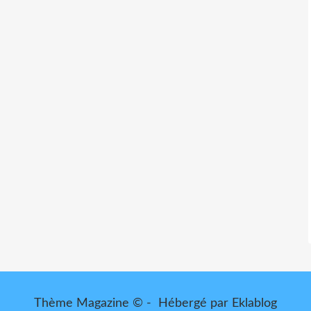
Thème Magazine © - Hébergé par
Eklablog