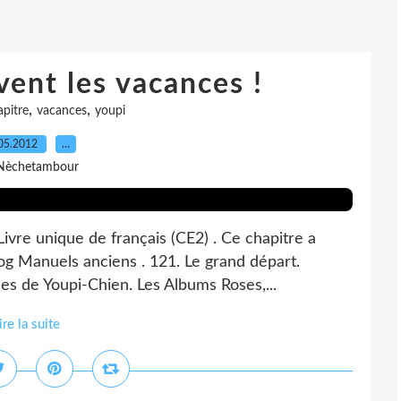
ent les vacances !
,
,
apitre
vacances
youpi
05.2012
…
Nèchetambour
ivre unique de français (CE2) . Ce chapitre a
log Manuels anciens . 121. Le grand départ.
es de Youpi-Chien. Les Albums Roses,...
ire la suite