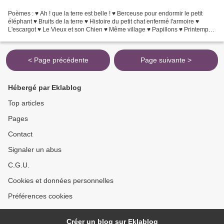
Poèmes : ♥ Ah ! que la terre est belle ! ♥ Berceuse pour endormir le petit
éléphant ♥ Bruits de la terre ♥ Histoire du petit chat enfermé l'armoire ♥
L'escargot ♥ Le Vieux et son Chien ♥ Même village ♥ Papillons ♥ Printemps
♥ Simplicité Récits : ♦ Un...
< Page précédente
Page suivante >
Hébergé par Eklablog
Top articles
Pages
Contact
Signaler un abus
C.G.U.
Cookies et données personnelles
Préférences cookies
Créer un blog sur Eklablog