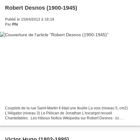
Robert Desnos (1900-1945)
Publié le 15/04/2012 à 18:16
Par
Phi
Couplets de la rue Saint-Martin Il était une feuille La voix (niveau 5, cm2)
L'Alligator (niveau 3) Le Pélican de Jonathan L'escargot recueil
Chantefables . Les Hiboux Notice Wikipedia sur Robert Desnos : ici.
Oeuvres de Robert Desnos (wikilivres.ca)....
Victor Hugo (1802-1885)