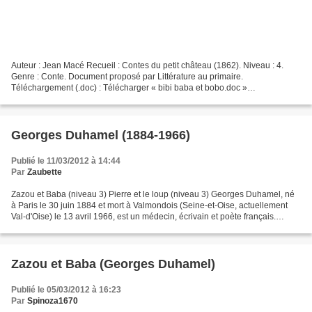
Auteur : Jean Macé Recueil : Contes du petit château (1862). Niveau : 4.
Genre : Conte. Document proposé par Littérature au primaire.
Téléchargement (.doc) : Télécharger « bibi baba et bobo.doc »
Téléchargement (.pdf) : Télécharger « bibi baba et bobo.pdf...
Georges Duhamel (1884-1966)
Publié le 11/03/2012 à 14:44
Par
Zaubette
Zazou et Baba (niveau 3) Pierre et le loup (niveau 3) Georges Duhamel, né
à Paris le 30 juin 1884 et mort à Valmondois (Seine-et-Oise, actuellement
Val-d'Oise) le 13 avril 1966, est un médecin, écrivain et poète français.
Rendu célèbre par l’écriture...
Zazou et Baba (Georges Duhamel)
Publié le 05/03/2012 à 16:23
Par
Spinoza1670