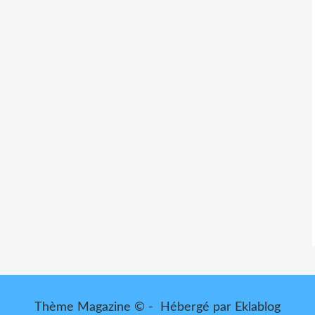
Thème Magazine © - Hébergé par
Eklablog