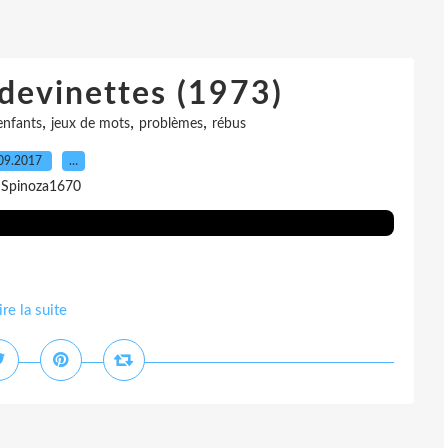
devinettes (1973)
,
,
,
enfants
jeux de mots
problèmes
rébus
09.2017
…
 Spinoza1670
ire la suite