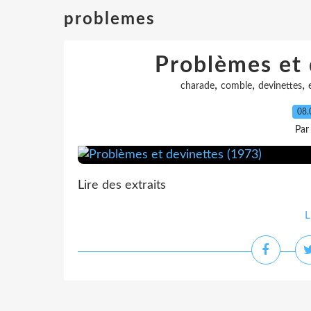
problemes
Problèmes et 
,
,
,
charade
comble
devinettes
08.
Par
Lire des extraits
L