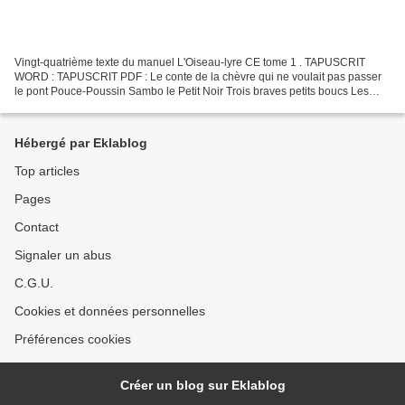
Vingt-quatrième texte du manuel L'Oiseau-lyre CE tome 1 . TAPUSCRIT
WORD : TAPUSCRIT PDF : Le conte de la chèvre qui ne voulait pas passer
le pont Pouce-Poussin Sambo le Petit Noir Trois braves petits boucs Les
trois ours Les trois petits cochons La plus...
Hébergé par Eklablog
Top articles
Pages
Contact
Signaler un abus
C.G.U.
Cookies et données personnelles
Préférences cookies
Créer un blog sur Eklablog