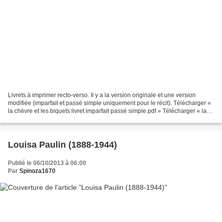
Livrets à imprimer recto-verso. Il y a la version originale et une version
modifiée (imparfait et passé simple uniquement pour le récit). Télécharger «
la chèvre et les biquets livret imparfait passé simple.pdf » Télécharger « la
chèvre et les biquets...
Louisa Paulin (1888-1944)
Publié le 06/10/2013 à 06:00
Par
Spinoza1670