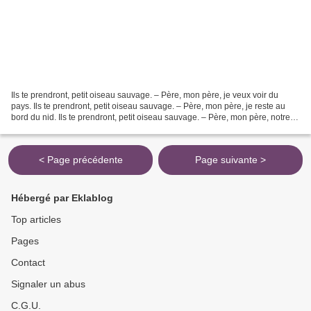
Ils te prendront, petit oiseau sauvage. – Père, mon père, je veux voir du
pays. Ils te prendront, petit oiseau sauvage. – Père, mon père, je reste au
bord du nid. Ils te prendront, petit oiseau sauvage. – Père, mon père, notre
arbre est trop petit. Ils...
< Page précédente
Page suivante >
Hébergé par Eklablog
Top articles
Pages
Contact
Signaler un abus
C.G.U.