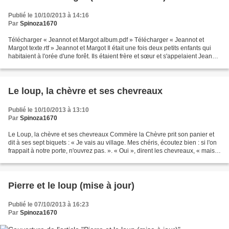
Publié le 10/10/2013 à 14:16
Par
Spinoza1670
Télécharger « Jeannot et Margot album.pdf » Télécharger « Jeannot et
Margot texte.rtf » Jeannot et Margot Il était une fois deux petits enfants qui
habitaient à l'orée d'une forêt. Ils étaient frère et sœur et s'appelaient Jeannot
et Margot. Ils vivaient...
Le loup, la chèvre et ses chevreaux
Publié le 10/10/2013 à 13:10
Par
Spinoza1670
Le Loup, la chèvre et ses chevreaux Commère la Chèvre prit son panier et
dit à ses sept biquets : « Je vais au village. Mes chéris, écoutez bien : si l'on
frappait à notre porte, n'ouvrez pas. ». « Oui », dirent les chevreaux, « mais
lorsque tu reviendras,...
Pierre et le loup (mise à jour)
Publié le 07/10/2013 à 16:23
Par
Spinoza1670